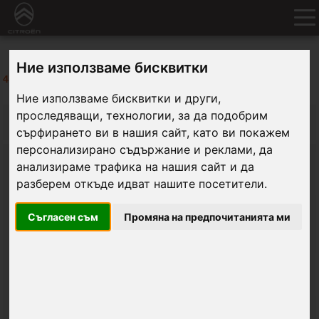
Ние използваме бисквитки
4
резултата
бяха намерени в търсенето:
Ние използваме бисквитки и други,
проследяващи, технологии, за да подобрим
ФИЛТРИ
сърфирането ви в нашия сайт, като ви покажем
персонализирано съдържание и реклами, да
Силует
анализираме трафика на нашия сайт и да
разберем откъде идват нашите посетители.
Модел:
Съгласен съм
Промяна на предпочитанията ми
Тип двигател:
Скоростна кутия: