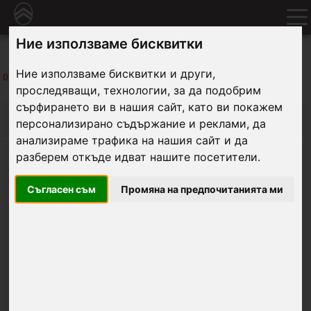
Ние използваме бисквитки
Ние използваме бисквитки и други,
0
резултата
бяха намерени в търсенето:
проследяващи, технологии, за да подобрим
сърфирането ви в нашия сайт, като ви покажем
ФИЛТРИ
персонализирано съдържание и реклами, да
анализираме трафика на нашия сайт и да
Силует
разберем откъде идват нашите посетители.
Съгласен съм
Промяна на предпочитанията ми
Модел:
Тип двигател:
Скоростна кутия: